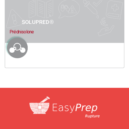
SOLUPRED®
Prédnisolone
1
2
→