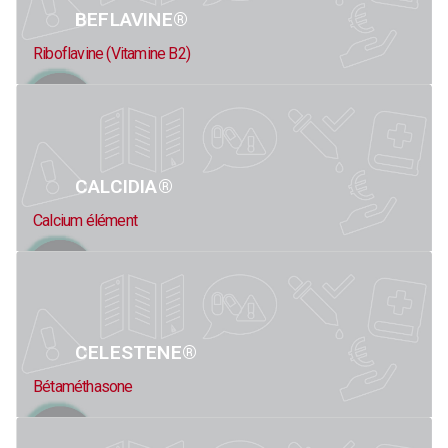
BEFLAVINE®
Riboflavine (Vitamine B2)
CALCIDIA®
Calcium élément
CELESTENE®
Bétaméthasone