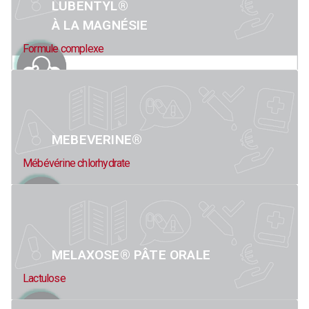
LUBENTYL®
À LA MAGNÉSIE
Formule complexe
MEBEVERINE®
Mébévérine chlorhydrate
MELAXOSE® PÂTE ORALE
Lactulose