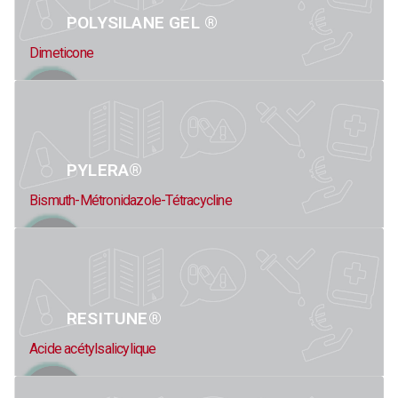
POLYSILANE GEL ®
Dimeticone
PYLERA®
Bismuth-Métronidazole-Tétracycline
RESITUNE®
Acide acétylsalicylique