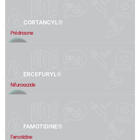
CORTANCYL®
Prédnisone
ERCEFURYL®
Nifuroxazide
FAMOTIDINE®
Famotidine